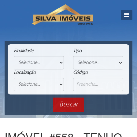
Finalidade
Tipo
Localização
Código
IMÓVEL #558 - TENHO